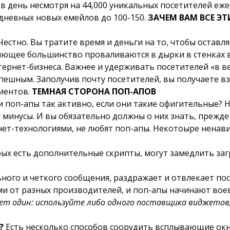
 в день несмотря на 44,000 уникальных посетителей еже
едневных новых емейлов до 100-150.
ЗАЧЕМ ВАМ ВСЕ Э
 Честно. Вы тратите время и деньги на то, чтобы остав
вляющее большинство проваливаются в дырки в стенках в
тернет-бизнеса. Важнее и удерживать посетителей «в ве
спешным. Заполучив почту посетителей, вы получаете в
лиентов.
ТЕМНАЯ СТОРОНА ПОП-АПОВ
 поп-апы так активно, если они такие офигительные? Ну,
 минусы. И вы обязательно должны о них знать, прежде
нет-технологиями, не любят поп-апы. Некотоыре ненавидя
рых есть дополнительные скрипты, могут замедлить заг
ьного и четкого сообщения, раздражает и отвлекает по
 от разных производителей, и поп-апы начинают воева
ет один: используйте либо одного поставщика виджетов,
?
Есть несколько способов соорудить всплывающие окн