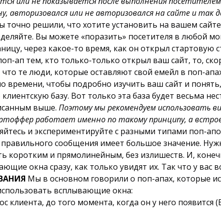
ается или не показывается после выполнения посетителе
ну, авторизовался или не авторизовался на сайте и так д
ы точно решили, что хотите установить на вашем сайте
еделяйте. Вы можете «поразить» посетителя в любой мо
ницу, через какое-то время, как он открыл стартовую с
поп-ап тем, кто только-только открыл ваш сайт, то, ско
 что те люди, которые оставляют свой емейл в поп-ап
о времени, чтобы подробно изучить ваш сайт и понять,
клиентскую базу. Вот только эта база будет весьма нес
писанным выше.
Поэтому мы рекомендуем использовать 
артоффер работает именно по такому принципу, а встро
яйтесь и экспериментируйте с разными типами поп-апо
правильного сообщения имеет большое значение. Нужно
ть коротким и прямолинейным, без излишеств. И, конечно
ие окна сразу, как только увидят их. Так что у вас вс
ВАНИЯ
Мы в основном говорили о поп-апах, которые исп
использовать всплывающие окна:
 клиента, до того момента, когда он у него появится (