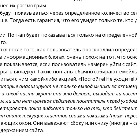
нее их рассмотрим.
будут показываться через определённое количество сек
льше. Тогда есть гарантия, что его увидят только те, к
ии. Поп-ап будет показываться только на определенной 
го.
ается после того, как пользователь проскроллил опред
 в информационных блогах, очень похож на тот, что осн
е показывается, если пользователь намерен уйти с сай
акрыть вкладку). Такие поп-апы обычно собирают емейл
ся с ним какой-либо акцией. «Постойте! Не уходите! Х
, которые анализируют не только вывод мышки за активн
 в какой части экрана она это делает, выводит ли пос
ил ли или нет целевое действие посетитель перед уходом
тировать показ виджета только на тех, кто действител
ает ваших текущих клиентов своими показами (прим. пере
вающих окон. Они выезжают сбоку или снизу (иногда – 
одержанием сайта.