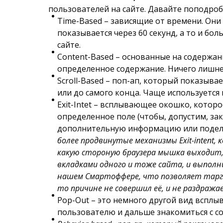
пользователей на сайте. Давайте поподроб
Time-Based – зависящие от времени. Они 
показывается через 60 секунд, а то и бо
сайте.
Content-Based – основанные на содержан
определенное содержание. Ничего лишне
Scroll-Based – поп-ап, который показыв
или до самого конца. Чаще используется
Exit-Intet – всплывающее окошко, которо
определенное поле (чтобы, допустим, з
дополнительную информацию или поделить
более продвинутые механизмы Exit-intent
какую стороную браузера мышка выходит,
вкладками одного и тоже сайта, и выполн
нашем Смартоффере, что позволяет тарге
то причине не совершил её, и не раздраж
Pop-Out – это немного другой вид всплы
пользователю и дальше знакомиться с с