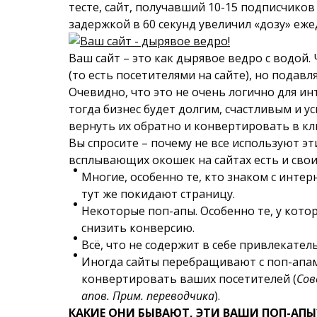
тесте, сайт, получавший 10-15 подписчиков
задержкой в 60 секунд увеличил «дозу» еж
Ваш сайт – это как дырявое ведро с водой.
(то есть посетителями на сайте), но пода
Очевидно, что это не очень логично для ин
тогда бизнес будет долгим, счастливым и у
вернуть их обратно и конвертировать в к
Вы спросите – почему не все используют эти
всплывающих окошек на сайтах есть и свои
Многие, особенно те, кто знаком с интер
тут же покидают страницу.
Некоторые поп-апы. Особенно те, у кото
снизить конверсию.
Всё, что не содержит в себе привлекател
Иногда сайты перебращивают с поп-апами
конвертировать ваших посетителей (
Сов
апов. Прим. переводчика
).
КАКИЕ ОНИ БЫВАЮТ, ЭТИ ВАШИ ПОП-АПЫ