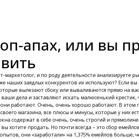
поп-апах, или вы п
овить
ет-маркетолог, и по роду деятельности анализируете ры
е наших заядлых конкурентов их используют? Если вы вд
, которые вылезают сбоку или вываливаются прямо на ва
е ваши дела и заставляют искать малюсенький крестик,
. они работают. Очень, очень хорошо работают.
В этом 
воего магазина, все плюсы и минусы, которые у них есть
а содержат в себе очень, очень строгий и прямолинейн
 вы хотите продать. Но почти всегда – это сбор емейло
опытов, они «заработали» на 1,375% емейлов больше, 