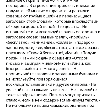
желание открыть письмо. И с этим не
поспоришь. В стремлении привлечь внимание
получателей многие отправители рассылки
совершают грубые ошибки и перенасыщают
заголовки стоп-словами, которые впоследствии
обходятся дорогой ценой. Что делать: - Не
используйте или используйте очень осторожно в
заголовке слова: «вы выиграли», «прибыль»,
«бесплатно», «внимание», «халява», «подарок»,
«деньги», «скидки», «беслпатно», а также фразы с
призывом «Скачай бесплатно!, «Купи!», «Получи
приз!», «Нажми сюда!» и обещания «Открой
письмо и выиграй миллион!» или «Узнай, как
быстро заработать много денег!». - Не
прописывайте заголовки заглавными буквами и
не используйте повторяющиеся
восклицательные знаки и другие символы. - Не
увлекайтесь ссылками в письме. - Не заменяйте
текст изображениями. Письмо могут признать
спамом, если в нем содержится минимум текста. -
Не используйте прием «замаскированные под