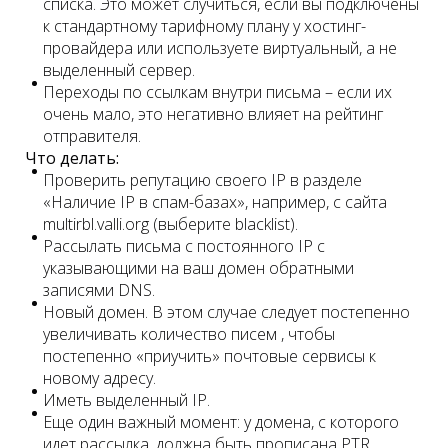
списка. Это может случиться, если вы подключены
к стандартному тарифному плану у хостинг-
провайдера или используете виртуальный, а не
выделенный сервер.
Переходы по ссылкам внутри письма – если их
очень мало, это негативно влияет на рейтинг
отправителя.
Что делать:
Проверить репутацию своего IP в разделе
«Наличие IP в спам-базах», например, с сайта
multirbl.valli.org (выберите blacklist).
Рассылать письма c постоянного IP c
указывающими на ваш домен обратными
записями DNS.
Новый домен. В этом случае следует постепенно
увеличивать количество писем , чтобы
постепенно «приучить» почтовые сервисы к
новому адресу.
Иметь выделенный IP.
Еще один важный момент: у домена, с которого
идет рассылка, должна быть прописана PTR