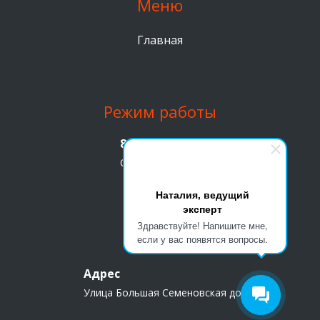
Меню
Главная
Режим работы
8 (499) 391 90 47
С 9 утра до 19 вечера
Наталия, ведущий
эксперт
Здравствуйте! Напишите мне,
Адрес
если у вас появятся вопросы.
Адрес
Улица Большая Семеновская дом 45