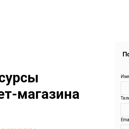
П
есурсы
Им
ет-магазина
Тел
Emai