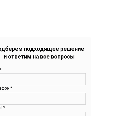
одберем подходящее решение
и ответим на все вопросы
я
ефон *
l *