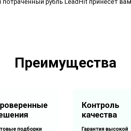
 потраченный рубль LeadHit принесет вам 
Преимущества
роверенные
Контроль
ешения
качества
товые подборки
Гарантия высокой