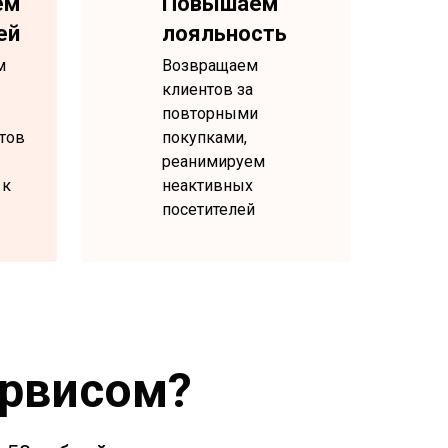
ем
Повышаем
ей
лояльность
м
Возвращаем
клиентов за
повторными
тов
покупками,
реанимируем
 к
неактивных
посетителей
ервисом?