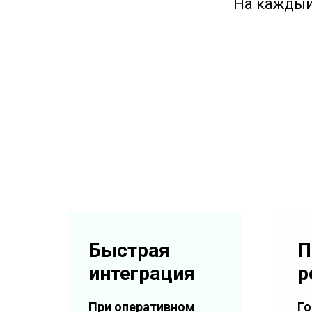
На каждый
Быстрая
П
интеграция
р
При оперативном
Го