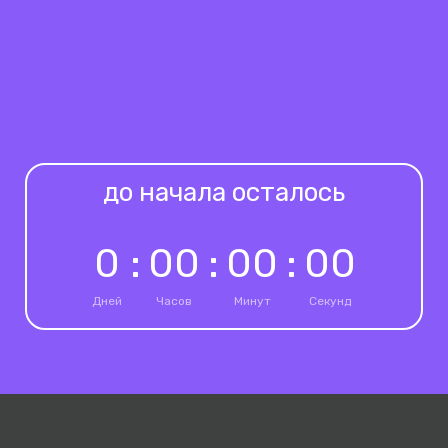
до начала осталось
0
:
0
0
:
0
0
:
0
0
Дней
Часов
Минут
Секунд