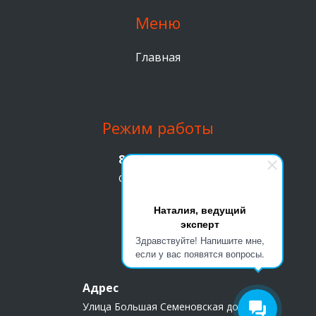
Меню
Главная
Режим работы
8 (499) 391 90 47
С 9 утра до 19 вечера
Наталия, ведущий
эксперт
Здравствуйте! Напишите мне,
Адрес
если у вас появятся вопросы.
Адрес
Улица Большая Семеновская дом 45